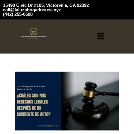
15490 Civic Dr #105, Victorville, CA 92392
call@laluzabogadosusa.xyz
(442) 255-6608